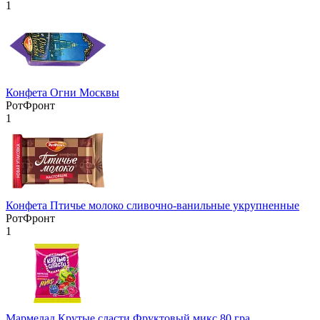
1
Конфета Огни Москвы
РотФронт
1
Конфета Птичье молоко сливочно-ванильные укрупненные
РотФронт
1
Мармелад Крутые сласти Фруктовый микс 80 гра