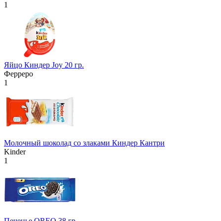
1
Яйцо Киндер Joy 20 гр.
Ферреро
1
Молочный шоколад со злаками Киндер Кантри
Kinder
1
Печенье OREO 38 гр.