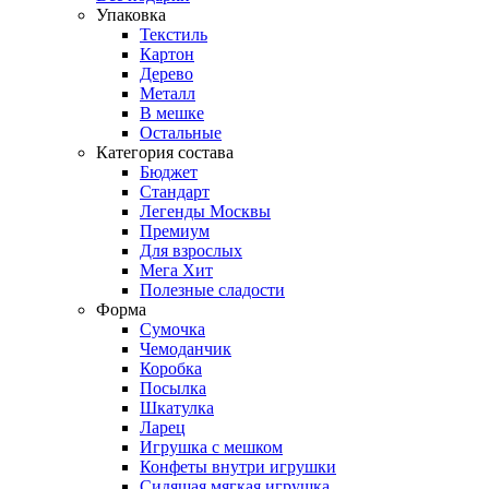
Упаковка
Текстиль
Картон
Дерево
Металл
В мешке
Остальные
Категория состава
Бюджет
Стандарт
Легенды Москвы
Премиум
Для взрослых
Мега Хит
Полезные сладости
Форма
Сумочка
Чемоданчик
Коробка
Посылка
Шкатулка
Ларец
Игрушка с мешком
Конфеты внутри игрушки
Сидящая мягкая игрушка