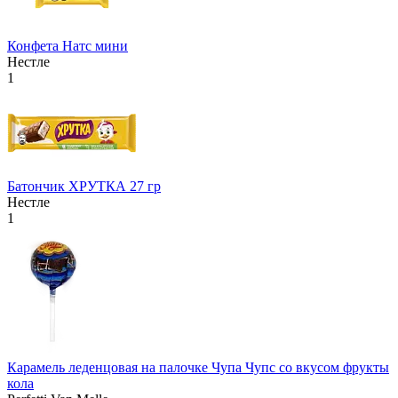
Конфета Натс мини
Нестле
1
Батончик ХРУТКА 27 гр
Нестле
1
Карамель леденцовая на палочке Чупа Чупс со вкусом фрукты
кола