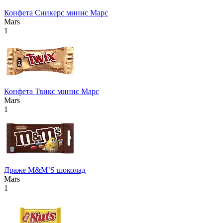
Конфета Сникерс минис Марс
Mars
1
Конфета Твикс минис Марс
Mars
1
Драже М&М’S шоколад
Mars
1