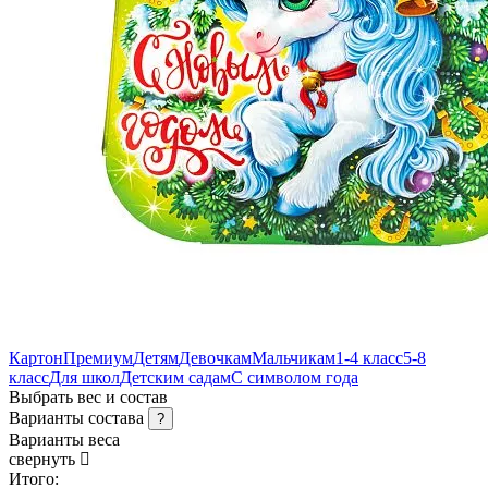
Картон
Премиум
Детям
Девочкам
Мальчикам
1-4 класс
5-8
класс
Для школ
Детским садам
С символом года
Выбрать вес и состав
Варианты состава
?
Варианты веса
свернуть
Итого: